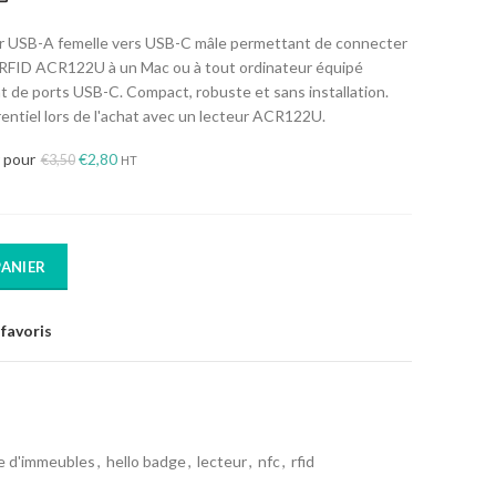
 USB-A femelle vers USB-C mâle permettant de connecter
 RFID ACR122U à un Mac ou à tout ordinateur équipé
 de ports USB-C. Compact, robuste et sans installation.
rentiel lors de l'achat avec un lecteur ACR122U.
Le
Le
 pour
€
2,80
€
3,50
HT
prix
prix
initial
actuel
était :
est :
€3,50.
€2,80.
PANIER
favoris
ge d'immeubles
,
hello badge
,
lecteur
,
nfc
,
rfid