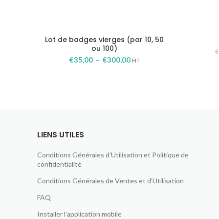
Lot de badges vierges (par 10, 50
ou 100)
Plage
€
35,00
–
€
300,00
HT
de
prix :
€35,00
à
€300,00
LIENS UTILES
Conditions Générales d’Utilisation et Politique de
confidentialité
Conditions Générales de Ventes et d’Utilisation
FAQ
Installer l’application mobile