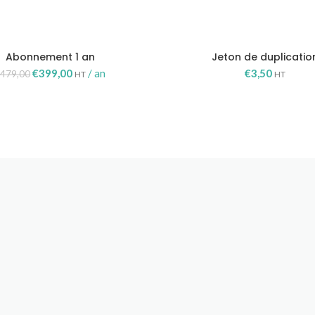
Abonnement 1 an
Jeton de duplicatio
Le
Le
€
399,00
/ an
€
3,50
€
479,00
HT
HT
prix
prix
initial
actuel
était :
est :
€479,00.
€399,00.