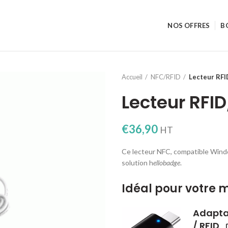
NOS OFFRES
B
Accueil
NFC/RFID
Lecteur RF
Lecteur RFI
€
36,90
HT
Ce lecteur NFC, compatible Wind
solution h
ellobadge
.
Idéal pour votre 
Adapta
/ RFID