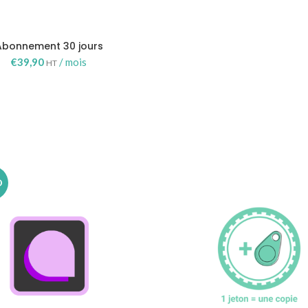
Abonnement 30 jours
€
39,90
/ mois
HT
O