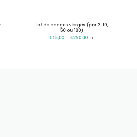
n
Lot de badges vierges (par 3, 10,
50 ou 100)
Plage
€
15,00
–
€
250,00
HT
de
prix :
€15,00
à
€250,00